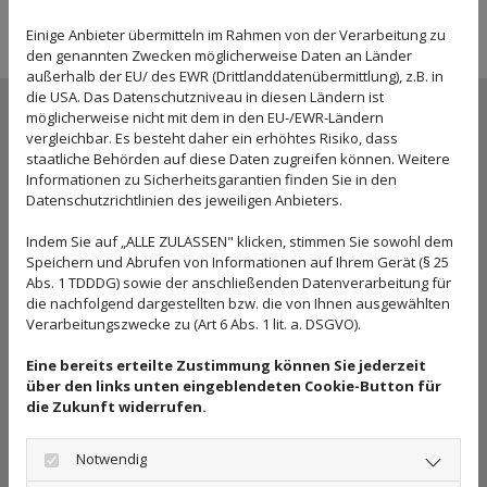
Datum der Ausstellung ist die Verordnung 28
Einige Anbieter übermitteln im Rahmen von der Verarbeitung zu
Tage gültig.
den genannten Zwecken möglicherweise Daten an Länder
außerhalb der EU/ des EWR (Drittlanddatenübermittlung), z.B. in
die USA. Das Datenschutzniveau in diesen Ländern ist
SO VEREINBAREN SIE EINEN TERMIN
möglicherweise nicht mit dem in den EU-/EWR-Ländern
vergleichbar. Es besteht daher ein erhöhtes Risiko, dass
staatliche Behörden auf diese Daten zugreifen können. Weitere
Einen Termin vereinbaren Sie am besten
Informationen zu Sicherheitsgarantien finden Sie in den
telefonisch. Teilen Sie mir dazu idealerweise
Datenschutzrichtlinien des jeweiligen Anbieters.
bereits bestimmte
Tage und Uhrzeiten
mit, an
Indem Sie auf „ALLE ZULASSEN" klicken, stimmen Sie sowohl dem
denen Sie die Therapie wahrnehmen könnten.
Speichern und Abrufen von Informationen auf Ihrem Gerät (§ 25
Abs. 1 TDDDG) sowie der anschließenden Datenverarbeitung für
Alternativ nutzen Sie die Möglichkeit, über die
die nachfolgend dargestellten bzw. die von Ihnen ausgewählten
Kontaktanfrage eine
online Terminanfrage
zu
Verarbeitungszwecke zu (Art 6 Abs. 1 lit. a. DSGVO).
stellen. Ich melde mich dann schnellstmöglich
Eine bereits erteilte Zustimmung können Sie jederzeit
mit passenden Terminvorschlägen bei Ihnen
über den links unten eingeblendeten Cookie-Button für
zurück.
die Zukunft widerrufen.
Notwendig
Terminanfrage